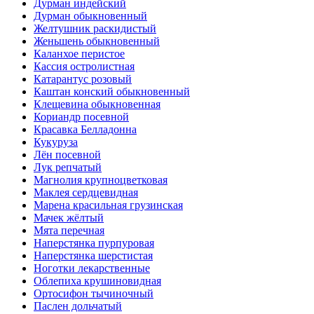
Дурман индейский
Дурман обыкновенный
Желтушник раскидистый
Женьшень обыкновенный
Каланхое перистое
Кассия остролистная
Катарантус розовый
Каштан конский обыкновенный
Клещевина обыкновенная
Кориандр посевной
Красавка Белладонна
Кукуруза
Лён посевной
Лук репчатый
Магнолия крупноцветковая
Маклея сердцевидная
Марена красильная грузинская
Мачек жёлтый
Мята перечная
Наперстянка пурпуровая
Наперстянка шерстистая
Ноготки лекарственные
Облепиха крушиновидная
Ортосифон тычиночный
Паслен дольчатый