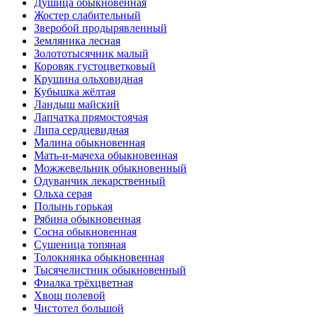
Душица обыкновенная
Жостер слабительный
Зверобой продырявленный
Земляника лесная
Золототысячник малый
Коровяк густоцветковый
Крушина ольховидная
Кубышка жёлтая
Ландыш майский
Лапчатка прямостоячая
Липа сердцевидная
Малина обыкновенная
Мать-и-мачеха обыкновенная
Можжевельник обыкновенный
Одуванчик лекарственный
Ольха серая
Полынь горькая
Рябина обыкновенная
Сосна обыкновенная
Сушеница топяная
Толокнянка обыкновенная
Тысячелистник обыкновенный
Фиалка трёхцветная
Хвощ полевой
Чистотел большой