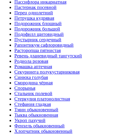
Пассифлора инкарнатная
Пастернак посевной
Перец однолетний
Петрушка кудрявая
Подорожник блошный
Подорожник большой
Подофилл щитовидный
Пустырник сердечный
Рапонтикум сафлоровидный
Расторопша пятнистая
Ревень дланевидный тангутский
Родиола розовая
Ромашка аптечная
Секуринега полукустарниковая
Синюха голубая
Смородина чёрная
Спорынья
Стальник полевой
Стеркулия платонолистная
Стефания гладкая
Тмин обыкновенный
Тыква обыкновенная
Укроп пахучий
Фенхель обыкновенный
Хлопчатник обыкновенный