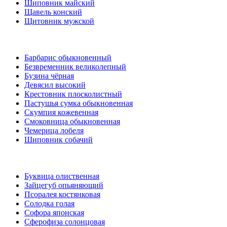
Шиповник майский
Щавель конский
Щитовник мужской
Барбарис обыкновенный
Безвременник великолепный
Бузина чёрная
Девясил высокий
Крестовник плосколистный
Пастушья сумка обыкновенная
Скумпия кожевенная
Смоковница обыкновенная
Чемерица лобеля
Шиповник собачий
Буквица олиственная
Зайцегуб опьяняющий
Псоралея костянковая
Солодка голая
Софора японская
Сферофиза солонцовая