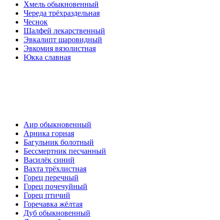
Хмель обыкновенный
Череда трёхраздельная
Чеснок
Шалфей лекарственный
Эвкалипт шаровидный
Эвкомия вязолистная
Юкка славная
Аир обыкновенный
Арника горная
Багульник болотный
Бессмертник песчанный
Василёк синий
Вахта трёхлистная
Горец перечный
Горец почечуйный
Горец птичий
Горечавка жёлтая
Дуб обыкновенный