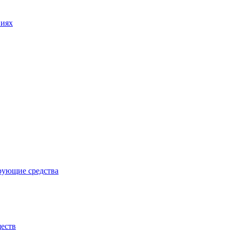
ниях
ующие средства
еств