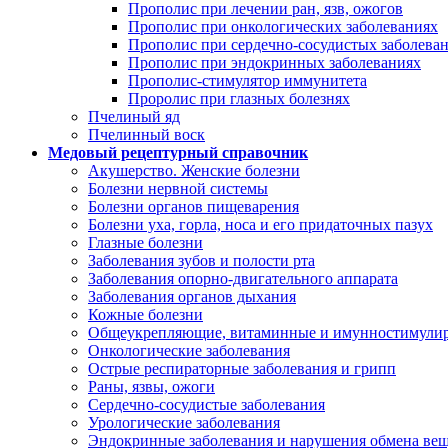
Прополис при лечении ран, язв, ожогов
Прополис при онкологических заболеваниях
Прополис при сердечно-сосудистых заболева
Прополис при эндокринных заболеваниях
Прополис-стимулятор иммунитета
Проролис при глазных болезнях
Пчелиный яд
Пчелинный воск
Медовый рецептурный справочник
Акушерство. Женские болезни
Болезни нервной системы
Болезни органов пищеварения
Болезни уха, горла, носа и его придаточных пазух
Глазные болезни
Заболевания зубов и полости рта
Заболевания опорно-двигательного аппарата
Заболевания органов дыхания
Кожные болезни
Общеукрепляющие, витаминные и имунностимулир
Онкологические заболевания
Острые респираторные заболевания и грипп
Раны, язвы, ожоги
Сердечно-сосудистые заболевания
Урологические заболевания
Эндокринные заболевания и нарушения обмена вещ