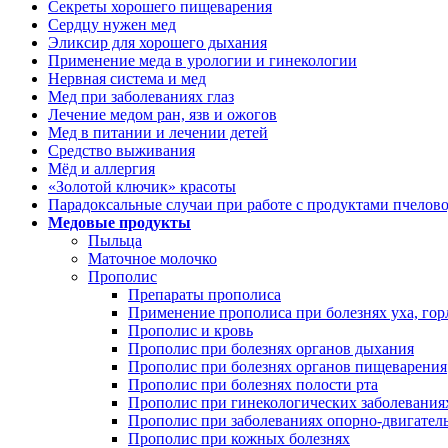
Секреты хорошего пищеварения
Сердцу нужен мед
Эликсир для хорошего дыхания
Применение меда в урологии и гинекологии
Нервная система и мед
Мед при заболеваниях глаз
Лечение медом ран, язв и ожогов
Мед в питании и лечении детей
Средство выживания
Мёд и аллергия
«Золотой ключик» красоты
Парадоксальные случаи при работе с продуктами пчелов
Медовые продукты
Пыльца
Маточное молочко
Прополис
Препараты прополиса
Применение прополиса при болезнях уха, горл
Прополис и кровь
Прополис при болезнях органов дыхания
Прополис при болезнях органов пищеварения
Прополис при болезнях полости рта
Прополис при гинекологических заболевания
Прополис при заболеваниях опорно-двигатель
Прополис при кожных болезнях