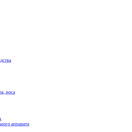
одства
а, носа
х
ного аппарата