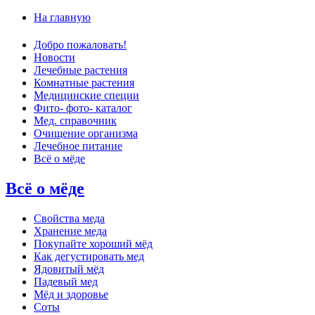
На главную
Добро пожаловать!
Новости
Лечебные растения
Комнатные растения
Медицинские специи
Фито- фото- каталог
Мед. справочник
Очищение организма
Лечебное питание
Всё о мёде
Всё о мёде
Cвойства меда
Хранение меда
Покупайте хороший мёд
Как дегустировать мед
Ядовитый мёд
Падевый мед
Мёд и здоровье
Соты